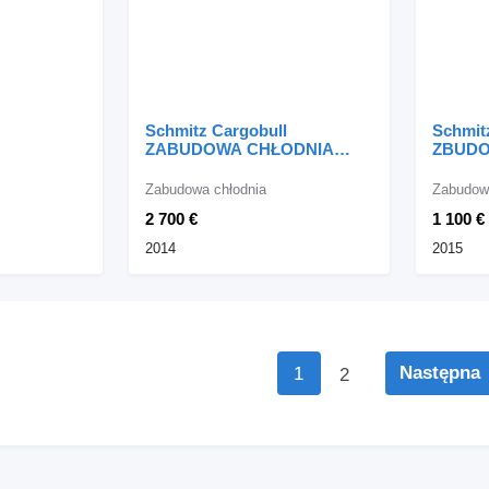
Schmitz Cargobull
Schmit
ZABUDOWA CHŁODNIA
ZBUDO
IZOTERMA
MAN
Zabudowa chłodnia
Zabudowa
2 700 €
1 100 €
2014
2015
Następna
1
2