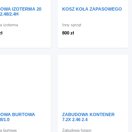
OWA IZOTERMA 20
KOSZ KOŁA ZAPASOWEGO
/2.48/2.4H
a izoterma
Inny sprzęt
zł
800 zł
DOWA BURTOWA
ZABUDOWA KONTENER
8/1.0
7.2X 2.46 2.4
a burtowa
Zabudowa furgon