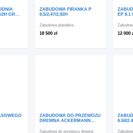
ODNIA
ZABUDOWA FIRANKA P
ZABUD
8/2H GR
8,5/2,47/2,92H
EP 8.1 
Zabudowa plandeka
Zabudow
18 500 zł
12 000 
PASOWEGO
ZABUDOWA DO PRZEWOZU
ZABU
DREWNA ACKERMANN
6.50/2.4
ZABUDOWA DO DREWNA
KUNICE
Zabudowa do przewozu drewna
Zabudow