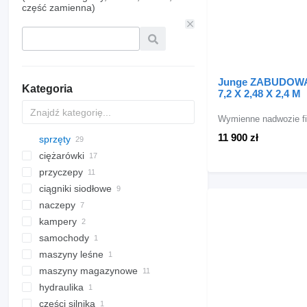
część zamienna)
Junge ZABUDOW
Kategoria
7,2 X 2,48 X 2,4 M
Wymienne nadwozie fi
11 900 zł
sprzęty
ciężarówki
sprzęt do ciężarówek i naczep
przyczepy
ciężarówki firanki
sprzęt samochodowy
zabudowy
ciągniki siodłowe
ciężarówki podwozie
przyczepy firanki
inny sprzęt
nadwozia wymienne BDF
bagażniki dachowe
zabudowy plandeki
naczepy
ciężarówki chłodnie
przyczepy chłodnie
zabudowy chłodnie
wymienne nadwozia
kampery
ciężarówki burtowe
naczepy firanki
firanki
zabudowy izotermy
samochody
wywrotki
naczepy niskopodwoziowe
samochody kempingowe
zabudowy do przewozu
maszyny leśne
ciężarówki hakowce
zintegrowane kampery
drewna
maszyny magazynowe
rozdrabniarki do gałęzi
półzintegrowane kampery
zabudowy burtowe
hydraulika
wózki widłowe
zabudowy furgony
części silnika
pompy hydrauliczne
wózki widłowe diesel
zabudowy platformy