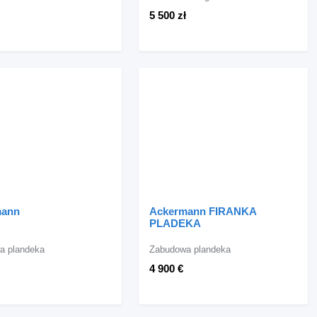
5 500 zł
mann
Ackermann FIRANKA
PLADEKA
a plandeka
Zabudowa plandeka
4 900 €