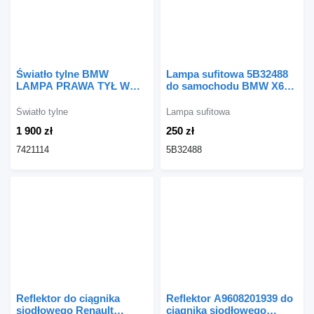
Światło tylne BMW
Lampa sufitowa 5B32488
LAMPA PRAWA TYŁ W
do samochodu BMW X6
BŁOTNIK X6 G06 7421114
G06
do samochodu BMW X6
Światło tylne
Lampa sufitowa
G06
1 900 zł
250 zł
7421114
5B32488
Reflektor do ciągnika
Reflektor A9608201939 do
siodłowego Renault
ciągnika siodłowego