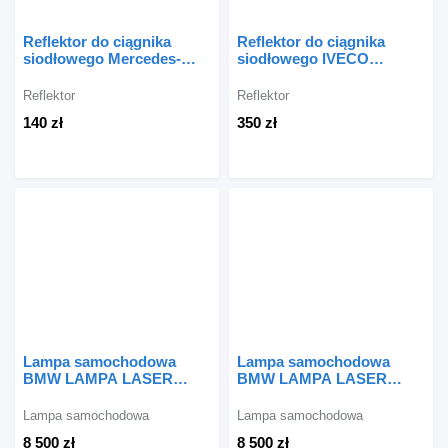
Reflektor do ciągnika
Reflektor do ciągnika
siodłowego Mercedes-
siodłowego IVECO
Benz ACTROS MP1
STRALIS
Reflektor
Reflektor
140 zł
350 zł
Lampa samochodowa
Lampa samochodowa
BMW LAMPA LASER
BMW LAMPA LASER
LEWA X5 G05 X6 G06 M-
PRAWA X5 G05 X6 G06 M-
PAKIET 63115A783E7 do
PAKIET 63115A783E8 do
Lampa samochodowa
Lampa samochodowa
samochodu BMW X6 G06
samochodu
8 500 zł
8 500 zł