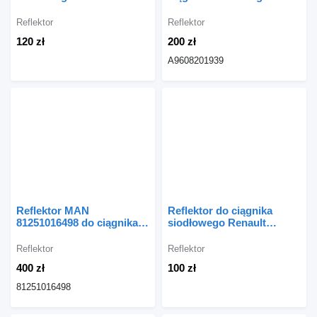
MAGNUM
Mercedes-Benz ACTROS
MP4 ANTOS
Reflektor
Reflektor
120 zł
200 zł
A9608201939
Reflektor MAN
Reflektor do ciągnika
81251016498 do ciągnika
siodłowego Renault
siodłowego MAN TGX TG
MAGNUM
Reflektor
Reflektor
400 zł
100 zł
81251016498