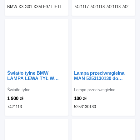
BMW X3 G01 X3M F97 LIFTING LAMPA TYLNA TYŁ PRAWA LCI H4946305210 EUROPA
7421117 7421118 7421113 7421114
Światło tylne BMW
Lampa przeciwmgielna
LAMPA LEWA TYŁ W
MAN 5253130130 do
BŁOTNIK X6 G06 7421113
ciągnika siodłowego MAN
do samochodu BMW X6
F2000
Światło tylne
Lampa przeciwmgielna
G06
1 900 zł
100 zł
7421113
5253130130