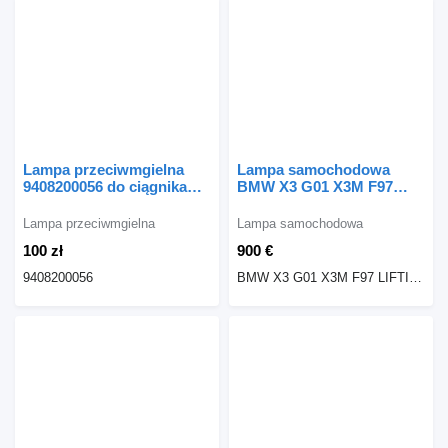
Lampa przeciwmgielna
Lampa samochodowa
9408200056 do ciągnika
BMW X3 G01 X3M F97
siodłowego Mercedes-
LIFTING LAMPY TYŁ
Benz AXOR / ATEGO
KOMPLET H3946305110
Lampa przeciwmgielna
Lampa samochodowa
H4946305210 BMW do
100 zł
900 €
samochodu BMW BMW X3
G01 X3M F97 LIFTING
9408200056
BMW X3 G01 X3M F97 LIFTING LAMPY TYŁ KOMPLET H3946305110 H4946305210 H3946304711 H4946304811
LAMPY TYŁ KOMPLET
H3946305110 H4946305210
H3946304711 H4946304811