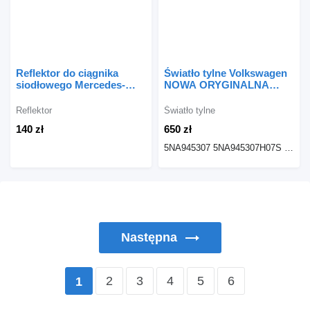
Reflektor do ciągnika
Światło tylne Volkswagen
siodłowego Mercedes-
NOWA ORYGINALNA
Benz ACTROS MP1
Lampa olkswagen Tiguan
II PRAWA/LEWA Tył IQ
Reflektor
Światło tylne
LIGH 5NA945307 do
140 zł
650 zł
samochodu Volkswagen
Tiguan II
5NA945307 5NA945307H07S 00215009 5NA945308H07S 5NA945308 00215026
Następna
2
3
4
5
6
1