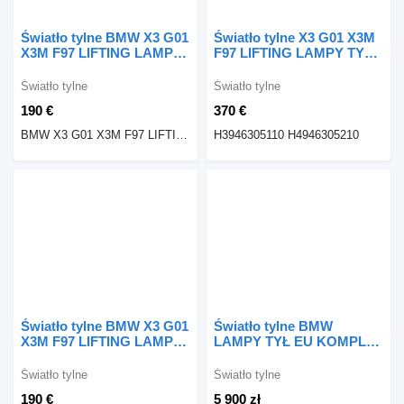
Światło tylne BMW X3 G01
Światło tylne X3 G01 X3M
X3M F97 LIFTING LAMPA
F97 LIFTING LAMPY TYŁ
TYLNA TYŁ LEWA LCI
KOMPLET LEWA PRAWA
H3946305110 BMW do
H3946305110 do
Światło tylne
Światło tylne
samochodu BMW BMW X3
samochodu BMW X3 G01
190 €
370 €
G01 X3M F97
X3M F97
BMW X3 G01 X3M F97 LIFTING LAMPA TYLNA TYŁ LEWA LCI H3946305110
H3946305110 H4946305210
Światło tylne BMW X3 G01
Światło tylne BMW
X3M F97 LIFTING LAMPA
LAMPY TYŁ EU KOMPLET
TYLNA TYŁ PRAWA LCI
X6 G06 M-PAKIE 7421117
H4946305210 BMW do
do samochodu BMW X6
Światło tylne
Światło tylne
samochodu BMW X3 G01
G06
190 €
5 900 zł
X3M F97